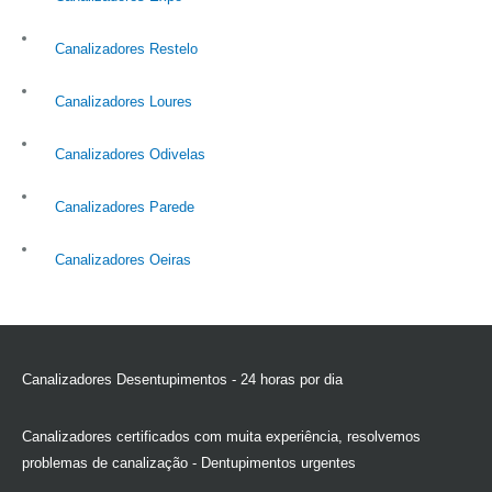
Canalizadores Restelo
Canalizadores Loures
Canalizadores Odivelas
Canalizadores Parede
Canalizadores Oeiras
Canalizadores Desentupimentos - 24 horas por dia
Canalizadores certificados com muita experiência, resolvemos
problemas de canalização - Dentupimentos urgentes