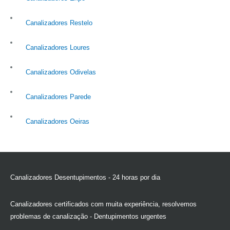
Canalizadores Restelo
Canalizadores Loures
Canalizadores Odivelas
Canalizadores Parede
Canalizadores Oeiras
Canalizadores Desentupimentos - 24 horas por dia
Canalizadores certificados com muita experiência, resolvemos
problemas de canalização - Dentupimentos urgentes