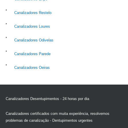
Canalizadores Restelo
Canalizadores Loures
Canalizadores Odivelas
Canalizadores Parede
Canalizadores Oeiras
Canalizadores Desentupimentos - 24 horas por dia
Canalizadores certificados com muita experiência, resolvemos
problemas de canalização - Dentupimentos urgentes